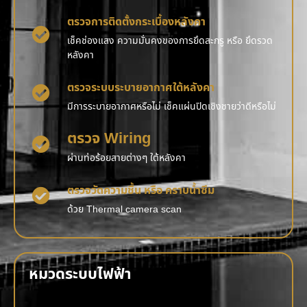
ตรวจการติดตั้งกระเบื้องหลังคา
เช็คช่องแสง ความมั่นคงของการยึดสะกรู หรือ ยึดรวด
หลังคา
ตรวจระบบระบายอากาศใต้หลังคา
มีการระบายอากาศหรือไม่ เช็คแผ่นปิดเชิงชายว่าดีหรือไม่
ตรวจ Wiring
ผ่านท่อร้อยสายต่างๆ ใต้หลังคา
ตรวจวัดความชื้น หรือ คราบน้ำซึม
ด้วย Thermal camera scan
หมวดระบบไฟฟ้า