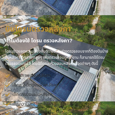
บินโดรนตรวจหลังคา
ทำไมต้องใช้ โดรน ตรวจหลังคา?
โดรนช่าวยลดความเสี่ยงอันตรายให้กับช่างตรวจสอบจากที่ต้องปีนป่าย
ขึ้นหลังคา ตึกอาคารสูงๆ เพื่อตรวจสอบดูหน้างาน ก็สามารถใช้โดรน
ตรวจสอบแทนได้ โดยใช้โดรนตรวจสอบหลังคาในจุดต่างๆ ดังนี้
เช็คสภาพแผ่นหลังคา
เช็คการติดตั้งแผ่นหลังคา
เช็คการมุงแผ่นหลังคา
เช็คความสะอาดหลังคา
เช็คหลังคากันสาด