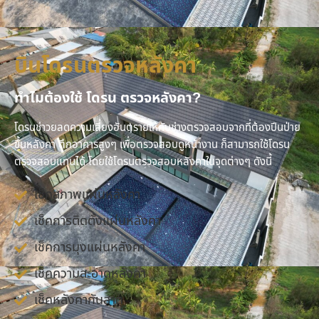
บินโดรนตรวจหลังคา
ทำไมต้องใช้ โดรน ตรวจหลังคา?
โดรนช่าวยลดความเสี่ยงอันตรายให้กับช่างตรวจสอบจากที่ต้องปีนป่าย
ขึ้นหลังคา ตึกอาคารสูงๆ เพื่อตรวจสอบดูหน้างาน ก็สามารถใช้โดรน
ตรวจสอบแทนได้ โดยใช้โดรนตรวจสอบหลังคาในจุดต่างๆ ดังนี้
เช็คสภาพแผ่นหลังคา
เช็คการติดตั้งแผ่นหลังคา
เช็คการมุงแผ่นหลังคา
เช็คความสะอาดหลังคา
เช็คหลังคากันสาด