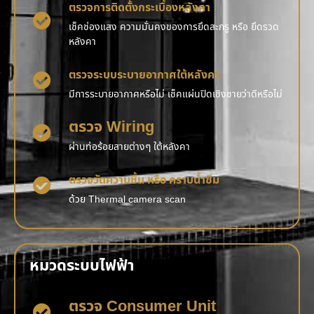
ตรวจการติดตั้งกระเบื้องหลังคา
เช็คช่องแสง ความมั่นคงของการยึดสะกรู หรือ ยึดรวด
หลังคา
ตรวจระบบระบายอากาศใต้หลังคา
มีการระบายอากาศหรือไม่ เช็คแผ่นปิดเชิงชายว่าดีหรือไม่
ตรวจ Wiring
ผ่านท่อร้อยสายต่างๆ ใต้หลังคา
ตรวจวัดความชื้น หรือ คราบน้ำซึม
ด้วย Thermal camera scan
หมวดระบบไฟฟ้า
ตรวจ Consumer Unit