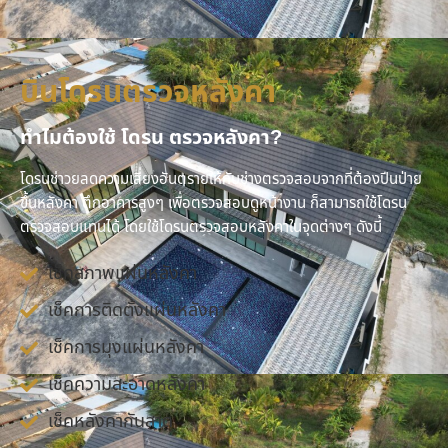
บินโดรนตรวจหลังคา
ทำไมต้องใช้ โดรน ตรวจหลังคา?
โดรนช่าวยลดความเสี่ยงอันตรายให้กับช่างตรวจสอบจากที่ต้องปีนป่าย
ขึ้นหลังคา ตึกอาคารสูงๆ เพื่อตรวจสอบดูหน้างาน ก็สามารถใช้โดรน
ตรวจสอบแทนได้ โดยใช้โดรนตรวจสอบหลังคาในจุดต่างๆ ดังนี้
เช็คสภาพแผ่นหลังคา
เช็คการติดตั้งแผ่นหลังคา
เช็คการมุงแผ่นหลังคา
เช็คความสะอาดหลังคา
เช็คหลังคากันสาด