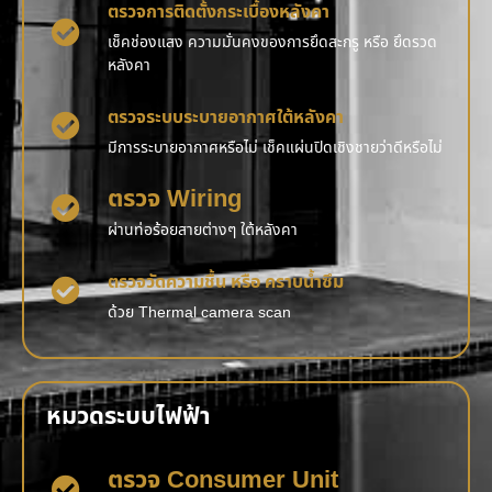
ตรวจการติดตั้งกระเบื้องหลังคา
เช็คช่องแสง ความมั่นคงของการยึดสะกรู หรือ ยึดรวด
หลังคา
ตรวจระบบระบายอากาศใต้หลังคา
มีการระบายอากาศหรือไม่ เช็คแผ่นปิดเชิงชายว่าดีหรือไม่
ตรวจ Wiring
ผ่านท่อร้อยสายต่างๆ ใต้หลังคา
ตรวจวัดความชื้น หรือ คราบน้ำซึม
ด้วย Thermal camera scan
หมวดระบบไฟฟ้า
ตรวจ Consumer Unit