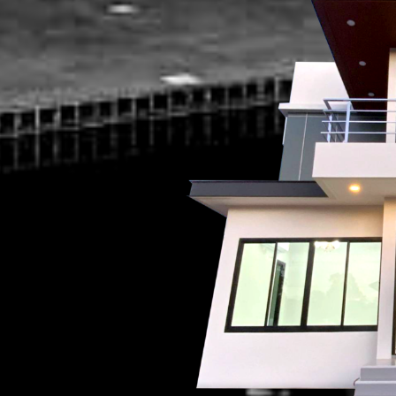
ง
บงานบ้าน งานไฟฟ้า
 แรงต่ำ แรงสูง