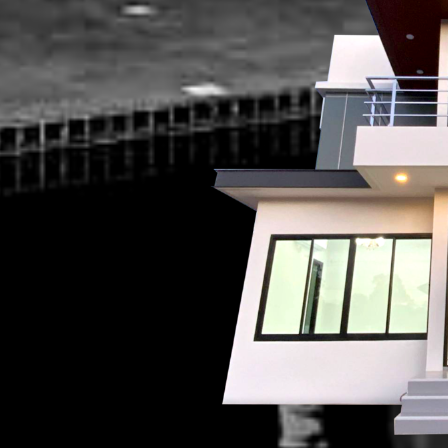
ง
บงานบ้าน งานไฟฟ้า
 แรงต่ำ แรงสูง