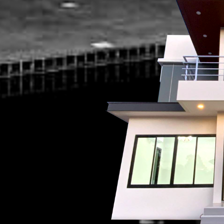
ง
บงานบ้าน งานไฟฟ้า
 แรงต่ำ แรงสูง