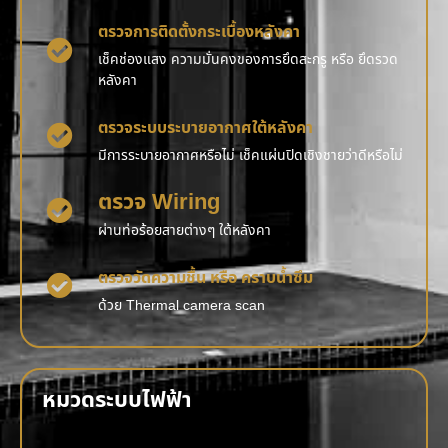
ตรวจการติดตั้งกระเบื้องหลังคา
เช็คช่องแสง ความมั่นคงของการยึดสะกรู หรือ ยึดรวด
หลังคา
ตรวจระบบระบายอากาศใต้หลังคา
มีการระบายอากาศหรือไม่ เช็คแผ่นปิดเชิงชายว่าดีหรือไม่
ตรวจ Wiring
ผ่านท่อร้อยสายต่างๆ ใต้หลังคา
ตรวจวัดความชื้น หรือ คราบน้ำซึม
ด้วย Thermal camera scan
หมวดระบบไฟฟ้า