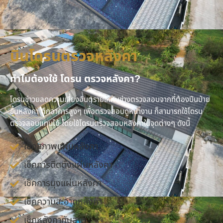
บินโดรนตรวจหลังคา
ทำไมต้องใช้ โดรน ตรวจหลังคา?
โดรนช่าวยลดความเสี่ยงอันตรายให้กับช่างตรวจสอบจากที่ต้องปีนป่าย
ขึ้นหลังคา ตึกอาคารสูงๆ เพื่อตรวจสอบดูหน้างาน ก็สามารถใช้โดรน
ตรวจสอบแทนได้ โดยใช้โดรนตรวจสอบหลังคาในจุดต่างๆ ดังนี้
เช็คสภาพแผ่นหลังคา
เช็คการติดตั้งแผ่นหลังคา
เช็คการมุงแผ่นหลังคา
เช็คความสะอาดหลังคา
เช็คหลังคากันสาด