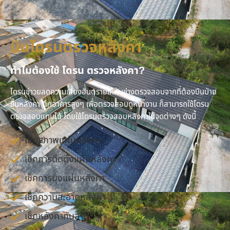
บินโดรนตรวจหลังคา
ทำไมต้องใช้ โดรน ตรวจหลังคา?
โดรนช่าวยลดความเสี่ยงอันตรายให้กับช่างตรวจสอบจากที่ต้องปีนป่าย
ขึ้นหลังคา ตึกอาคารสูงๆ เพื่อตรวจสอบดูหน้างาน ก็สามารถใช้โดรน
ตรวจสอบแทนได้ โดยใช้โดรนตรวจสอบหลังคาในจุดต่างๆ ดังนี้
เช็คสภาพแผ่นหลังคา
เช็คการติดตั้งแผ่นหลังคา
เช็คการมุงแผ่นหลังคา
เช็คความสะอาดหลังคา
เช็คหลังคากันสาด