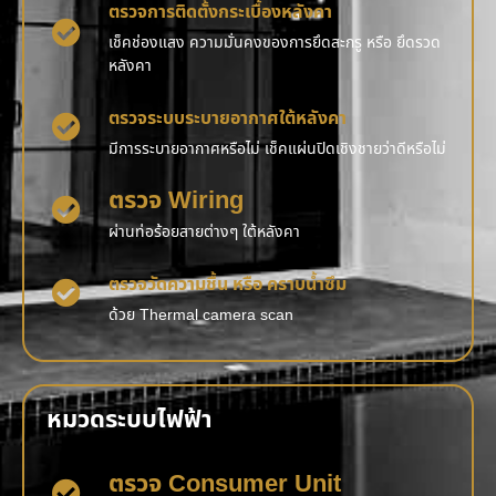
ตรวจการติดตั้งกระเบื้องหลังคา
เช็คช่องแสง ความมั่นคงของการยึดสะกรู หรือ ยึดรวด
หลังคา
ตรวจระบบระบายอากาศใต้หลังคา
มีการระบายอากาศหรือไม่ เช็คแผ่นปิดเชิงชายว่าดีหรือไม่
ตรวจ Wiring
ผ่านท่อร้อยสายต่างๆ ใต้หลังคา
ตรวจวัดความชื้น หรือ คราบน้ำซึม
ด้วย Thermal camera scan
หมวดระบบไฟฟ้า
ตรวจ Consumer Unit