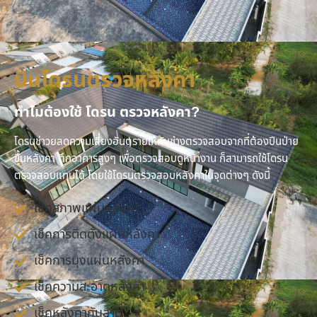
บินโดรนตรวจหลังคา
ทำไมต้องใช้ โดรน ตรวจหลังคา?
โดรนช่าวยลดความเสี่ยงอันตรายให้กับช่างตรวจสอบจากที่ต้องปีนป่าย
ขึ้นหลังคา ตึกอาคารสูงๆ เพื่อตรวจสอบดูหน้างาน ก็สามารถใช้โดรน
ตรวจสอบแทนได้ โดยใช้โดรนตรวจสอบหลังคาในจุดต่างๆ ดังนี้
เช็คสภาพแผ่นหลังคา
เช็คการติดตั้งแผ่นหลังคา
เช็คการมุงแผ่นหลังคา
เช็คความสะอาดหลังคา
เช็คหลังคากันสาด