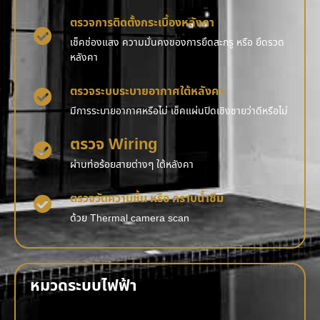
ตรวจการติดตั้งกระเบื้องหลังคา
เช็คช่องแสง ความมั่นคงของการยึดสะกรู หรือ ยึดรวด
หลังคา
ตรวจระบบระบายอากาศใต้หลังคา
มีการระบายอากาศหรือไม่ เช็คแผ่นปิดเชิงชายว่าดีหรือไม่
ตรวจ Wiring
ผ่านท่อร้อยสายต่างๆ ใต้หลังคา
ตรวจวัดความชื้น หรือ คราบน้ำซึม
ด้วย Thermal camera scan
หมวดระบบไฟฟ้า