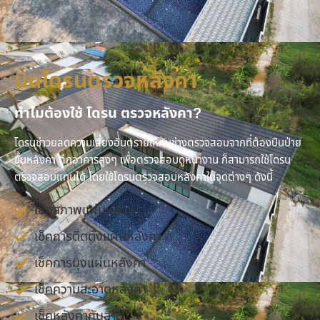
บินโดรนตรวจหลังคา
ทำไมต้องใช้ โดรน ตรวจหลังคา?
โดรนช่าวยลดความเสี่ยงอันตรายให้กับช่างตรวจสอบจากที่ต้องปีนป่าย
ขึ้นหลังคา ตึกอาคารสูงๆ เพื่อตรวจสอบดูหน้างาน ก็สามารถใช้โดรน
ตรวจสอบแทนได้ โดยใช้โดรนตรวจสอบหลังคาในจุดต่างๆ ดังนี้
เช็คสภาพแผ่นหลังคา
เช็คการติดตั้งแผ่นหลังคา
เช็คการมุงแผ่นหลังคา
เช็คความสะอาดหลังคา
เช็คหลังคากันสาด