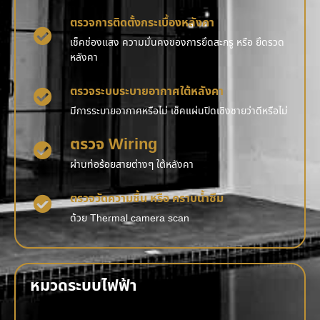
ตรวจการติดตั้งกระเบื้องหลังคา
เช็คช่องแสง ความมั่นคงของการยึดสะกรู หรือ ยึดรวด
หลังคา
ตรวจระบบระบายอากาศใต้หลังคา
มีการระบายอากาศหรือไม่ เช็คแผ่นปิดเชิงชายว่าดีหรือไม่
ตรวจ Wiring
ผ่านท่อร้อยสายต่างๆ ใต้หลังคา
ตรวจวัดความชื้น หรือ คราบน้ำซึม
ด้วย Thermal camera scan
หมวดระบบไฟฟ้า