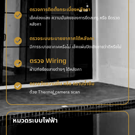
ตรวจการติดตั้งกระเบื้องหลังคา
เช็คช่องแสง ความมั่นคงของการยึดสะกรู หรือ ยึดรวด
หลังคา
ตรวจระบบระบายอากาศใต้หลังคา
มีการระบายอากาศหรือไม่ เช็คแผ่นปิดเชิงชายว่าดีหรือไม่
ตรวจ Wiring
ผ่านท่อร้อยสายต่างๆ ใต้หลังคา
ตรวจวัดความชื้น หรือ คราบน้ำซึม
ด้วย Thermal camera scan
หมวดระบบไฟฟ้า