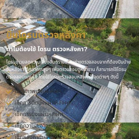
บินโดรนตรวจหลังคา
ทำไมต้องใช้ โดรน ตรวจหลังคา?
โดรนช่าวยลดความเสี่ยงอันตรายให้กับช่างตรวจสอบจากที่ต้องปีนป่าย
ขึ้นหลังคา ตึกอาคารสูงๆ เพื่อตรวจสอบดูหน้างาน ก็สามารถใช้โดรน
ตรวจสอบแทนได้ โดยใช้โดรนตรวจสอบหลังคาในจุดต่างๆ ดังนี้
เช็คสภาพแผ่นหลังคา
เช็คการติดตั้งแผ่นหลังคา
เช็คการมุงแผ่นหลังคา
เช็คความสะอาดหลังคา
เช็คหลังคากันสาด