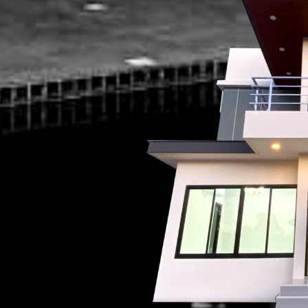
ง
บงานบ้าน งานไฟฟ้า
 แรงต่ำ แรงสูง