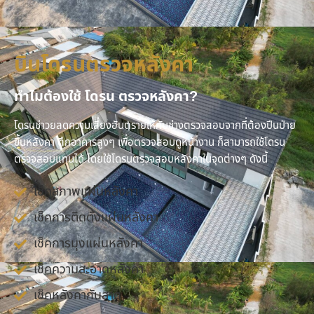
บินโดรนตรวจหลังคา
ทำไมต้องใช้ โดรน ตรวจหลังคา?
โดรนช่าวยลดความเสี่ยงอันตรายให้กับช่างตรวจสอบจากที่ต้องปีนป่าย
ขึ้นหลังคา ตึกอาคารสูงๆ เพื่อตรวจสอบดูหน้างาน ก็สามารถใช้โดรน
ตรวจสอบแทนได้ โดยใช้โดรนตรวจสอบหลังคาในจุดต่างๆ ดังนี้
เช็คสภาพแผ่นหลังคา
เช็คการติดตั้งแผ่นหลังคา
เช็คการมุงแผ่นหลังคา
เช็คความสะอาดหลังคา
เช็คหลังคากันสาด