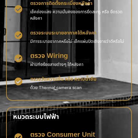
ตรวจการติดตั้งกระเบื้องหลังคา
เช็คช่องแสง ความมั่นคงของการยึดสะกรู หรือ ยึดรวด
หลังคา
ตรวจระบบระบายอากาศใต้หลังคา
มีการระบายอากาศหรือไม่ เช็คแผ่นปิดเชิงชายว่าดีหรือไม่
ตรวจ Wiring
ผ่านท่อร้อยสายต่างๆ ใต้หลังคา
ตรวจวัดความชื้น หรือ คราบน้ำซึม
ด้วย Thermal camera scan
หมวดระบบไฟฟ้า
ตรวจ Consumer Unit