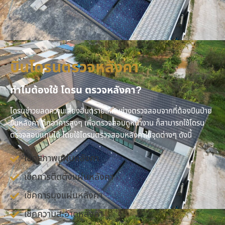
บินโดรนตรวจหลังคา
ทำไมต้องใช้ โดรน ตรวจหลังคา?
โดรนช่าวยลดความเสี่ยงอันตรายให้กับช่างตรวจสอบจากที่ต้องปีนป่าย
ขึ้นหลังคา ตึกอาคารสูงๆ เพื่อตรวจสอบดูหน้างาน ก็สามารถใช้โดรน
ตรวจสอบแทนได้ โดยใช้โดรนตรวจสอบหลังคาในจุดต่างๆ ดังนี้
เช็คสภาพแผ่นหลังคา
เช็คการติดตั้งแผ่นหลังคา
เช็คการมุงแผ่นหลังคา
เช็คความสะอาดหลังคา